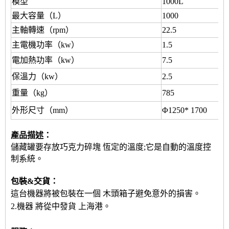
模型
1000L
最大容量（L）
1000
主軸轉速（rpm）
22.5
主電機功率（kw）
1.5
電加熱功率（kw）
7.5
保溫力（kw）
2.5
重量（kg）
785
外形尺寸（mm）
Φ1250* 1700
產品描述
：
儲藏罐要存放巧克力碎塊
恆定的溫度
;它是自動的
溫度控
制系統。
包裝&交貨：
這台機器將被包裝在一個
木頭箱子
避免意外的損害。
2.機器
將從中發貨
上海港。