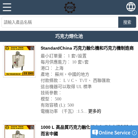
搜索
巧克力熔化池
StandardChina 巧克力融化機和巧克力機制造商
最小訂單量︰ 1 套\/設置
每月供應能力︰ 10 套\/套
港口︰ 上海
產地︰ 蘇州，中國的地方
付款條款︰ L \/ C、 T\/T、 西聯匯款
這台機器可以取得 UL 標準
技術參數︰
模型︰ 500
有效容積 (L): 500
電機功率 （千瓦）:1.5...
更多的
1000 L 高品質巧克力融化坦克和巧克力機制造商
而言中國