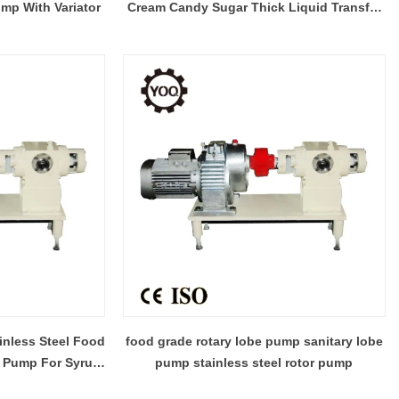
mp With Variator
Cream Candy Sugar Thick Liquid Transfer
Pump (Food Grade Lobe Pump)
ainless Steel Food
food grade rotary lobe pump sanitary lobe
e Pump For Syrup
pump stainless steel rotor pump
late pump