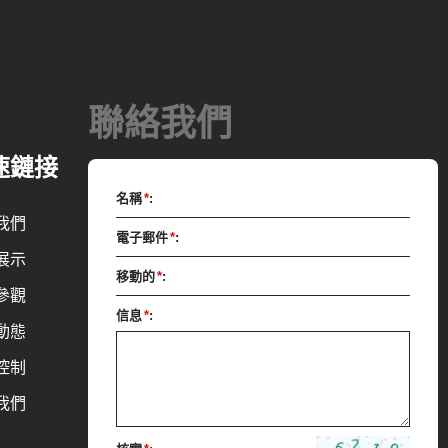
料經過混合攪
0-12 小時
下。泵將磨碎的
聯絡我們
行下一步的成
要調溫機來調
速鏈接
槽輸送至調溫
名稱
*
:
送至成型機進
我們
電子郵件
*
:
展示
移動的
*
:
參觀
信息
*
:
動態
控制
我們