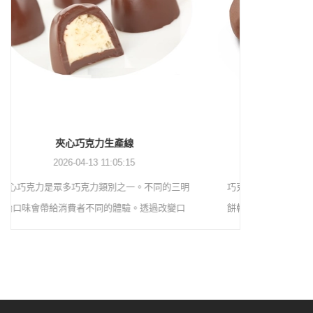
巧克力塗層生產線
2026-04-13 11:04:27
巧克力塗層生產線是將巧克力塗層在威化餅乾、
巧克力花生
餅乾、煎蛋捲、蛋奶派、膨化食品等表面，以提
用簡單的配
升產品本身的口感與價值。首先，巧克力漿經過
層、平衡、
精磨機研磨，然後透過幫浦將巧克力漿輸送到儲
巧克力漿，
槽進行保溫。然後透過泵將巧克力物質轉移至塗
客不打算自
層機料斗進行儲存。巧克力漿透過塗佈機內部的
克力半成品
幫浦輸送到塗佈機上部的槽體進行噴塗。
用。將花生