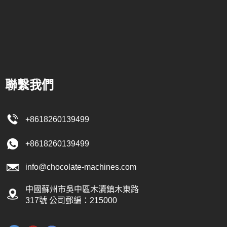
噴灑到巧克
熱風和冷風
完成後，需靜
聯繫我們
+8618260139499
+8618260139499
info@chocolate-machines.com
中國蘇州市吳中區木瀆鎮木東路
317號 公司郵編：215000