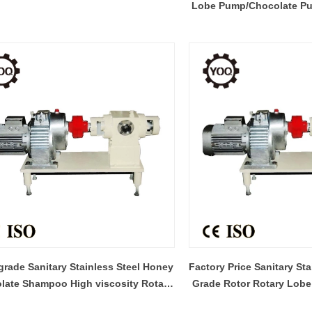
Lobe Pump/Chocolate Pu
rade Sanitary Stainless Steel Honey
Factory Price Sanitary St
late Shampoo High viscosity Rotary
Grade Rotor Rotary Lob
Lobe Pump
Honey pump Choco