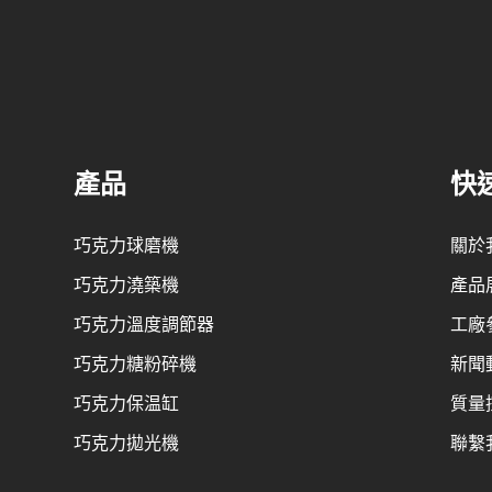
力漿中，在塗覆過程中需要間歇更換
行研磨。在精煉機中，巧克力漿
。將巧克力塊包裹在花生表面。塗裝
拌，達到均質、乳化、脫臭的效果。 1
置24小時後倒入拋光機上色、亮面
後，巧克力被研磨至 25 微米以
油拋光。
物質從精煉機轉移到儲罐中，以進
型和生產。如果是真巧克力，就需
產品
快
節溫度。巧克力漿透過泵浦從儲料
機，調溫後的巧克力漿經由壓力輸
巧克力球磨機
關於
行成型。
巧克力澆築機
產品
巧克力溫度調節器
工廠
巧克力糖粉碎機
新聞
巧克力保温缸
質量
巧克力拋光機
聯繫