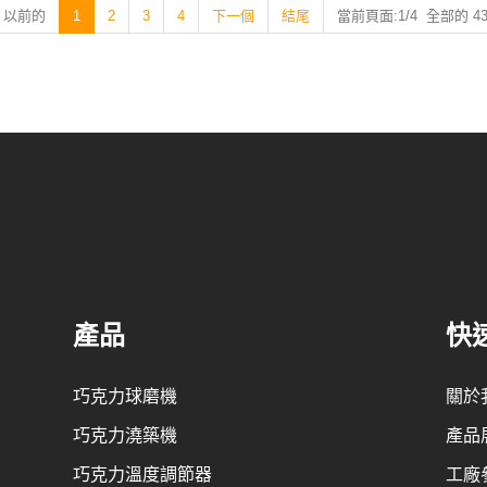
以前的
1
2
3
4
下一個
結尾
當前頁面:1/4 全部的 4
產品
快
巧克力球磨機
關於
巧克力澆築機
產品
巧克力溫度調節器
工廠