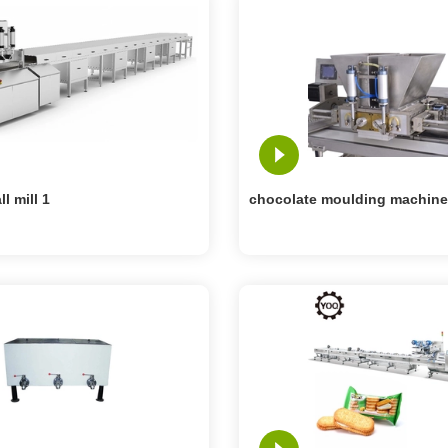
l mill 1
chocolate moulding machine