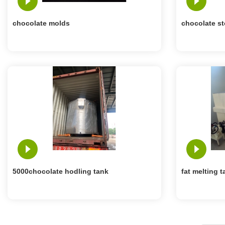
chocolate molds
chocolate st
5000chocolate hodling tank
fat melting t