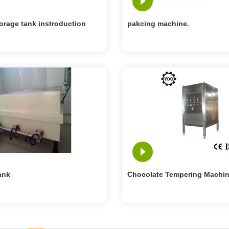
orage tank instroduction
pakcing machine.
ank
Chocolate Tempering Machi