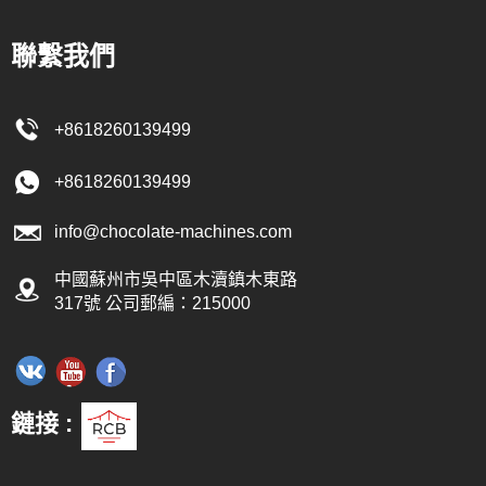
以下。巧克力餡料和巧克力分別輸送
罐儲存，為下一步成型做準備。如
聯繫我們
巧克力，就需要調溫機來調節溫
透過泵浦從儲料槽輸送至調溫機，
+8618260139499
力漿經由壓力輸送至成型機進行成
巧克力可以透過一條注射成型線生
+8618260139499
產。
info@chocolate-machines.com
中國蘇州市吳中區木瀆鎮木東路
317號 公司郵編：215000
鏈接 :