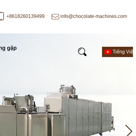
+8618260139499
info@chocolate-machines.com
ng gặp
Tiếng Việt