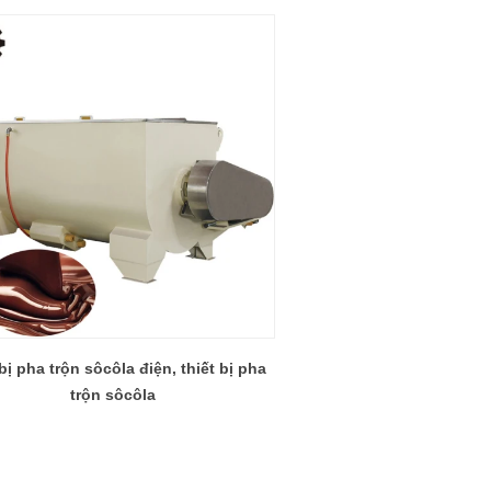
 bị pha trộn sôcôla điện, thiết bị pha
trộn sôcôla