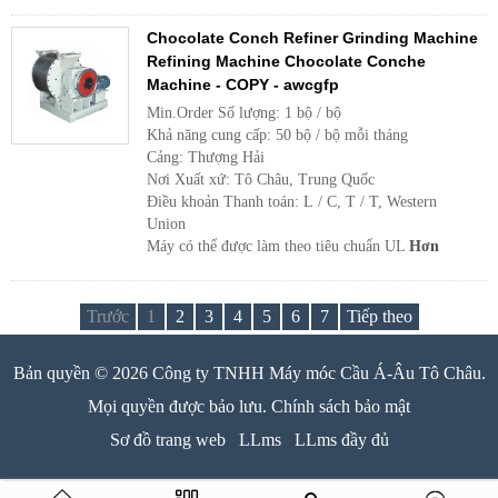
Chocolate Conch Refiner Grinding Machine
Refining Machine Chocolate Conche
Machine - COPY - awcgfp
Min.Order Số lượng: 1 bộ / bộ
Khả năng cung cấp: 50 bộ / bộ mỗi tháng
Cảng: Thượng Hải
Nơi Xuất xứ: Tô Châu, Trung Quốc
Điều khoản Thanh toán: L / C, T / T, Western
Union
Máy có thể được làm theo tiêu chuẩn UL
Hơn
Trước
1
2
3
4
5
6
7
Tiếp theo
Bản quyền © 2026 Công ty TNHH Máy móc Cầu Á-Âu Tô Châu.
Mọi quyền được bảo lưu. Chính sách bảo mật
Sơ đồ trang web
LLms
LLms đầy đủ