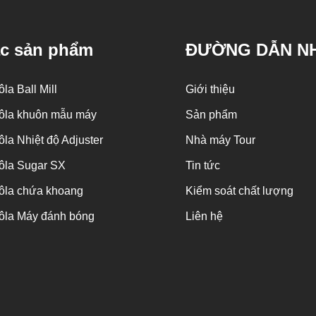
máy phủ
chuyển vào bể chứa để sử dụng. Đậu phộng
… Kh
được đổ vào máy đánh bóng, đổ vào hoặc
thô
c sản phẩm
ĐƯỜNG DẪN N
phun vào khối sô-cô-la thông qua hệ thống bùn,
khối
đòi hỏi phải thay thế gió nóng và gió lạnh liên
và k
la Ball Mill
Giới thiệu
tục trong quá trình phủ. Quấn khối sô cô la lên
hóa 
ôla khuôn mẫu máy
Sản phẩm
bề mặt đậu phộng. Sau khi sơn xong cần tĩnh
n
la Nhiệt độ Adjuster
Nhà máy Tour
điện trong 24h sau đó đổ vào máy đánh bóng
chu
để tiến hành đánh bóng màu và dầu làm sáng.
bước
ôla Sugar SX
Tin tức
thậ
ôla chứa khoang
Kiểm soát chất lượng
Khối
ôla Máy đánh bóng
Liên hệ
má
đư