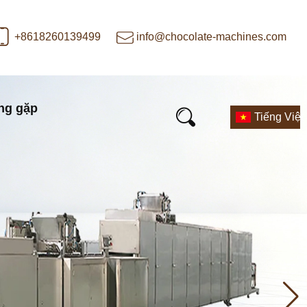
+8618260139499
info@chocolate-machines.com
ng gặp
Tiếng Việt