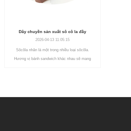
ản xuất sô cô la đầy
Dây chuyền sản xuất sô cô la En
04-13 11:05:15
2026-04-13 11:04:27
t trong nhiều loại sôcôla.
Dây chuyền sản xuất sô cô la bọc là l
ndwich khác nhau sẽ mang
sô cô la trên bề mặt bánh xốp, bánh quy
ác nhau cho người tiêu dùng.
ốp la, bánh sữa trứng, thực phẩm căng
 hương vị, bạn có thể tăng
v.v. để tăng hương vị và giá trị của ch
cô la. Đầu tiên làm tan mỡ
phẩm. Đầu tiên, khối sô cô la được n
chảy, đổ đường cát vào máy
bằng conche, sau đó khối sô cô la đư
p dập để sử dụng. Sau đó
chuyển đến bể chứa thông qua máy b
vào conche bằng máy bơm.
cách nhiệt. Sau đó, khối sô cô la chuy
bột cacao, đường bột, sữa
phễu máy phủ để lưu trữ qua máy bơm
được thêm vào bánh conche
sô cô la được vận chuyển đến bể chứa