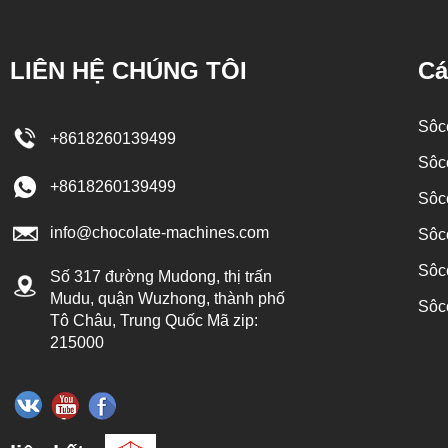
 chung, nhân sô cô la và sô
trên của enrober bằng bơm bên trong 
 chế biến khác nhau, đòi hỏi
để phun.
LIÊN HỆ CHÚNG TÔI
Cá
quế riêng biệt để xay. Trong
ô la được nghiền thông qua
Sôcô
+8618260139499
 để đạt được hiệu quả đồng
Sôc
khử mùi. Sau 10-12 giờ, sô
+8618260139499
Sôcô
xuống dưới 25 micron. Nhân
info@chocolate-machines.com
la lần lượt được vận chuyển
Sôc
ơng ứng để bảo quản chuẩn
Sôc
Số 317 đường Mudong, thị trấn
ếp theo. Nếu sô cô la là sô
Mudu, quận Wuzhong, thành phố
Sôc
Tô Châu, Trung Quốc Mã zip:
có máy ủ để điều chỉnh nhiệt
215000
 được vận chuyển từ thùng
ng máy bơm, và khối sô cô
chuyển đến máy đúc bằng áp
Sô cô la béo thông thường có