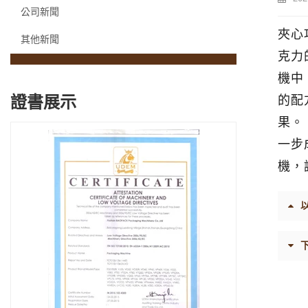
公司新聞
夾心
其他新聞
克力
機中
證書展示
的配
果。
一步
機，
以
下