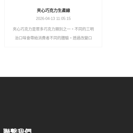
夾心巧克力生產線
巧克力塗層生產
2026-04-13 11:05:15
2026-04-13 11:04
力是眾多巧克力類別之一。不同的三明
巧克力塗層生產線是將巧克力
帶給消費者不同的體驗。透過改變口
餅乾、煎蛋捲、蛋奶派、膨化
增加巧克力的品種。先將融化罐中的固
升產品本身的口感與價值。首
化，將砂糖倒入糖磨機中粉碎備用。然
精磨機研磨，然後透過幫浦將
液體黃油轉移到精煉機中。根據配方，
槽進行保溫。然後透過泵將巧
、糖粉、奶粉、乳清粉等依序加入精煉
層機料斗進行儲存。巧克力漿
般來說，巧克力餡和巧克力有不同的配
幫浦輸送到塗佈機上部的槽
兩個單獨的精磨機來研磨。在精煉機
力漿料經過混合攪拌，達到均質、乳
效果。 10-12 小時後，巧克力被研磨
 微米以下。巧克力餡料和巧克力分別輸送
保溫罐儲存，為下一步成型做準備。如
聯繫我們