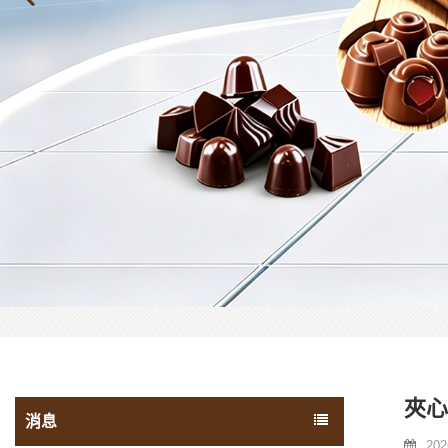
夾心
消息
202