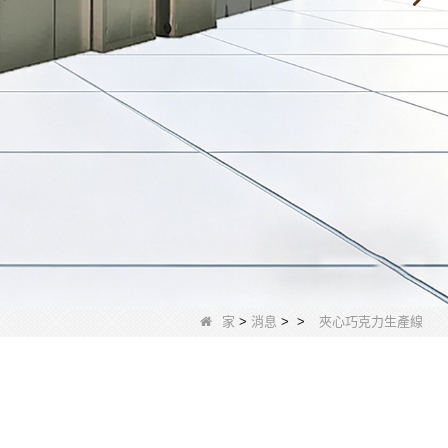
家
>
消息
>
>
夾心巧克力生產線