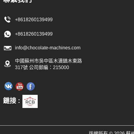
是真巧克力，就需要調溫機來調節溫
力漿透過泵浦從儲料槽輸送至調溫機，
+8618260139499
巧克力漿經由壓力輸送至成型機進行成
脫脂巧克力可以透過一條注射成型線生
+8618260139499
產。
info@chocolate-machines.com
中國蘇州市吳中區木瀆鎮木東路
317號 公司郵編：215000
鏈接 :
版權所有 © 202