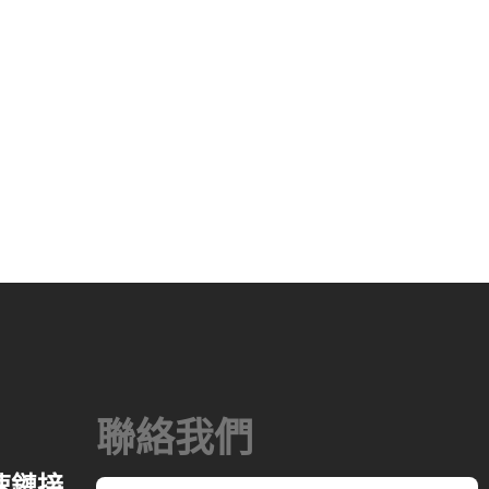
巧克力塊生產線
2026-04-13 11:05:52
巧克力塊是最簡單、最受歡迎的巧克力之一。巧
克力塊的生產需要巧克力原料加工設備和成型設
備。先將融化罐中的固體脂肪融化，將砂糖倒入
糖磨機中粉碎備用。然後用幫浦將液體脂肪轉移
到攪拌機中，手動將可可粉移入攪拌機中攪拌。
攪拌機中還需要巧克力的其他成分，如奶粉、乳
清粉等。混合後的物料經由幫浦輸送到精磨機進
行研磨。在精煉機中，巧克力漿料經過混合攪
拌，達到均質、乳化、脫臭的效果。 10-12 小時
後，巧克力被研磨至 25 微米以下。泵將磨碎的
聯絡我們
物質從精煉機轉移到儲罐中，以進行下一步的成
型和生產。如果是真巧克力，就需要調溫機來調
速鏈接