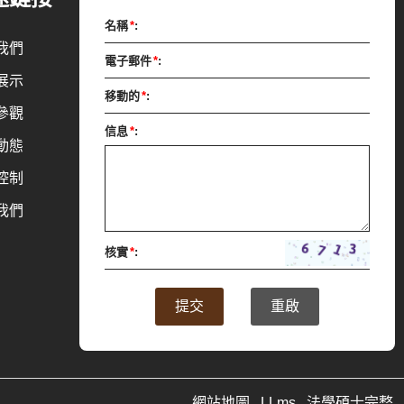
節溫度。巧克力漿透過泵浦從儲料槽輸送至調溫
名稱
*
:
機，調溫後的巧克力漿經由壓力輸送至成型機進
我們
電子郵件
*
:
行成型。
展示
移動的
*
:
參觀
信息
*
:
動態
控制
我們
核實
*
:
提交
重啟
網站地圖
LLms
法學碩士完整