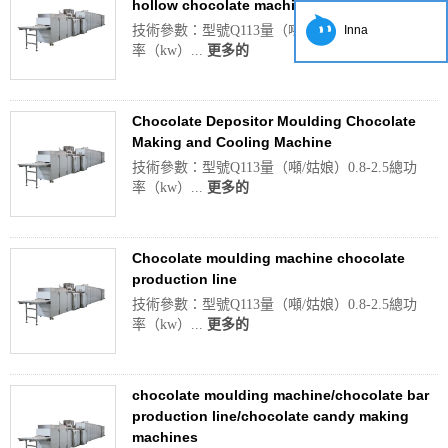
hollow chocolate machine molds
技術參數：型號Q113量（噸/姑娘）0.8-2.5總功
Inna
率（kw）...
更多的
Chocolate Depositor Moulding Chocolate
Making and Cooling Machine
技術參數：型號Q113量（噸/姑娘）0.8-2.5總功
率（kw）...
更多的
Chocolate moulding machine chocolate
production line
技術參數：型號Q113量（噸/姑娘）0.8-2.5總功
率（kw）...
更多的
chocolate moulding machine/chocolate bar
production line/chocolate candy making
machines