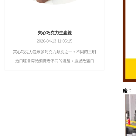
巧克力塗層生產線
2026-04-13 11:04:27
巧克力塗層生產線是將巧克力塗層在威化餅乾、
巧克力花生
餅乾、煎蛋捲、蛋奶派、膨化食品等表面，以提
用簡單的配
升產品本身的口感與價值。首先，巧克力漿經過
層、平衡、
精磨機研磨，然後透過幫浦將巧克力漿輸送到儲
巧克力漿，
槽進行保溫。然後透過泵將巧克力物質轉移至塗
客不打算自
廠：
層機料斗進行儲存。巧克力漿透過塗佈機內部的
克力半成品
幫浦輸送到塗佈機上部的槽體進行噴塗。
用。將花生
噴灑到巧克
熱風和冷風
完成後，需靜