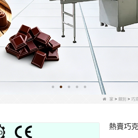
家
>
類別
>
巧
熱賣巧