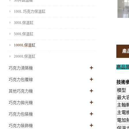
30升調溫機
100L 巧克力保溫缸
300L保溫缸
500L保温缸
1000L保温缸
產
2000L保温缸
高品
巧克力澆築機
巧克力包覆線
技術
模型
其他巧克力機
最大
巧克力拋光機
主軸轉
主電
巧克力包裝機
電加
巧克力裝飾機
保溫