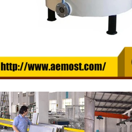
巧克力花生生產線
巧克力塊生產線
2026-04-13 11:00:07
2026-04-13 11:05:52
是近年來流行的巧克力產品之一。使
巧克力塊是最簡單、最受歡迎的巧
方和設備。巧克力花生經過巧克力塗
克力塊的生產需要巧克力原料加工
著色和拋光後。首先透過精煉機製作
備。先將融化罐中的固體脂肪融化
研磨後轉移到巧克力儲存罐。如果顧
糖磨機中粉碎備用。然後用幫浦將
己製作巧克力漿，也可以選擇購買巧
到攪拌機中，手動將可可粉移入攪
，將巧克力融化後轉移到保溫罐中使
攪拌機中還需要巧克力的其他成分
倒入拋光機中，透過漿料系統倒入或
清粉等。混合後的物料經由幫浦輸
力漿中，在塗覆過程中需要間歇更換
行研磨。在精煉機中，巧克力漿
。將巧克力塊包裹在花生表面。塗裝
拌，達到均質、乳化、脫臭的效果。 
置24小時後倒入拋光機上色、亮面
後，巧克力被研磨至 25 微米以