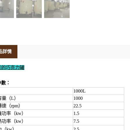
品詳情
質的巧克力罐
參數：
1000L
容量（L）
1000
速（rpm）
22.5
機功率（kw）
1.5
熱功率（kw）
7.5
力（kw）
2.5