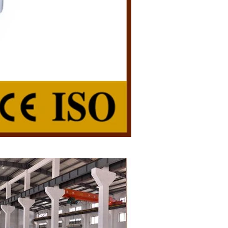
克力之一。巧
設備和成型設
，將砂糖倒入
液體脂肪轉移
拌機中攪拌。
，如奶粉、乳
送到精磨機進
料經過混合攪
10-12 小時
下。泵將磨碎的