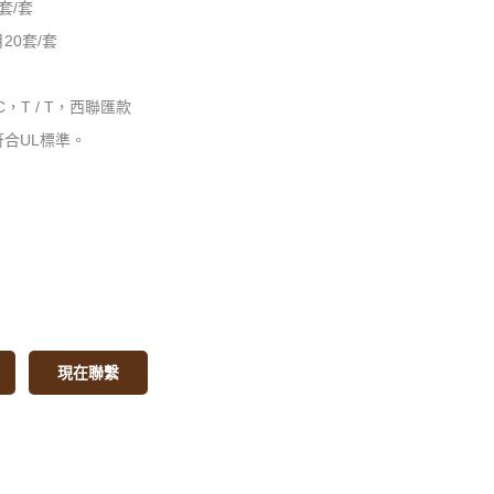
套/套
20套/套
C，T / T，西聯匯款
合UL標準。
現在聯繫