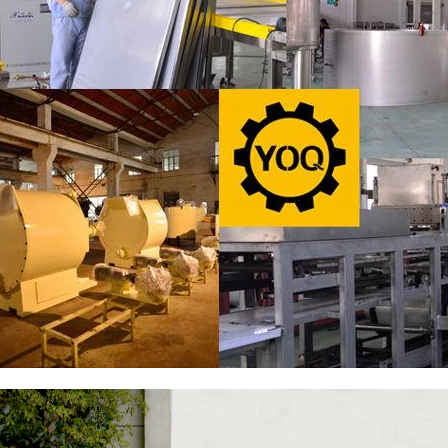
油拋光。
物質從精煉機轉移到儲罐中，以進
型和生產。如果是真巧克力，就需
節溫度。巧克力漿透過泵浦從儲料
機，調溫後的巧克力漿經由壓力輸
行成型。