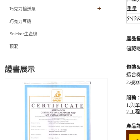
重量（
巧克力輸送泵
外形
巧克力豆機
Snicker生產線
產品
預混
儲藏
包裝
證書展示
這台
2.機
服務
1.
2.
產品