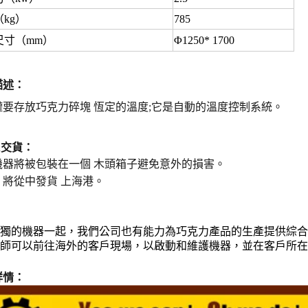
kg）
785
尺寸（mm）
Φ1250* 1700
描述
：
罐要存放巧克力碎塊
恆定的溫度
;它是自動的
溫度控制系統。
&交貨：
機器將被包裝在一個
木頭箱子
避免意外的損害。
器
將從中發貨
上海港。
：
與單獨的機器一起，我們公司也有能力為巧克力產品的生產提供綜
工程師可以前往海外的客戶現場，以啟動和維護機器，並在客戶所
詳情：