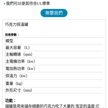
我們可以使其符合UL標準
聯繫我們
巧克力保溫罐
技術參數：
模型
最大容量
（L）
主軸轉速（rpm）
2
主電機功率（kw）
0
電加熱功率（kw）
1
保溫力（kw）
1
重量（kg）
6
外形尺寸（mm）
Φ
功能：
儲罐是用來儲存細磨的巧克力
吃了大量的
恆定的溫度
;它