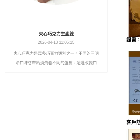
巧克力塗層生產線
證書
2026-04-13 11:04:27
明
巧克力塗層生產線是將巧克力塗層在威化餅乾、
巧克力花
餅乾、煎蛋捲、蛋奶派、膨化食品等表面，以提
用簡單的
固
升產品本身的口感與價值。首先，巧克力漿經過
層、平衡
然
精磨機研磨，然後透過幫浦將巧克力漿輸送到儲
巧克力漿
，
槽進行保溫。然後透過泵將巧克力物質轉移至塗
客不打算
煉
層機料斗進行儲存。巧克力漿透過塗佈機內部的
克力半成
配
幫浦輸送到塗佈機上部的槽體進行噴塗。
用。將花
噴灑到巧
客戶
熱風和冷
磨
完成後，需