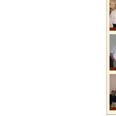
送
如
，
成
生