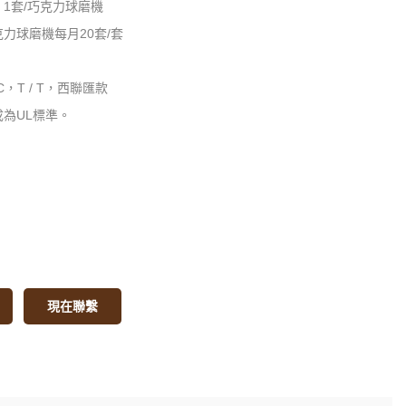
1套/巧克力球磨機
力球磨機每月20套/套
C，T / T，西聯匯款
為UL標準。
現在聯繫