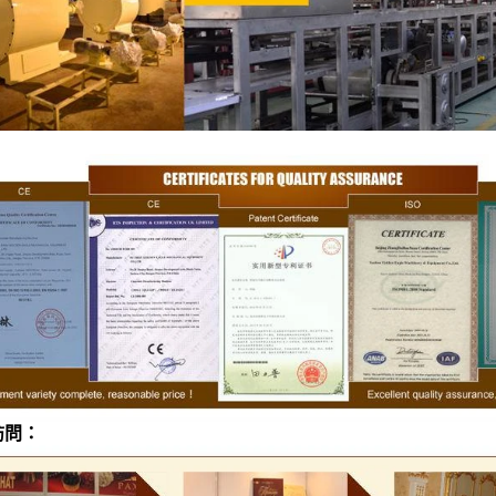
巧克力花生生產線
巧克力塊生產
：
2026-04-13 11:00:07
2026-04-13 11:05:
生是近年來流行的巧克力產品之一。使
巧克力塊是最簡單、最受歡迎的
配方和設備。巧克力花生經過巧克力塗
克力塊的生產需要巧克力原料加
、著色和拋光後。首先透過精煉機製作
備。先將融化罐中的固體脂肪融
，研磨後轉移到巧克力儲存罐。如果顧
糖磨機中粉碎備用。然後用幫浦
自己製作巧克力漿，也可以選擇購買巧
到攪拌機中，手動將可可粉移入
品，將巧克力融化後轉移到保溫罐中使
攪拌機中還需要巧克力的其他成
生倒入拋光機中，透過漿料系統倒入或
清粉等。混合後的物料經由幫浦
克力漿中，在塗覆過程中需要間歇更換
行研磨。在精煉機中，巧克力
訪問：
風。將巧克力塊包裹在花生表面。塗裝
拌，達到均質、乳化、脫臭的效果。
靜置24小時後倒入拋光機上色、亮面
後，巧克力被研磨至 25 微米