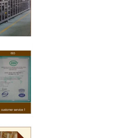
線
52
巧克力之一。巧
工設備和成型設
化，將砂糖倒入
將液體脂肪轉移
攪拌機中攪拌。
分，如奶粉、乳
輸送到精磨機進
漿料經過混合攪
 10-12 小時
以下。泵將磨碎的