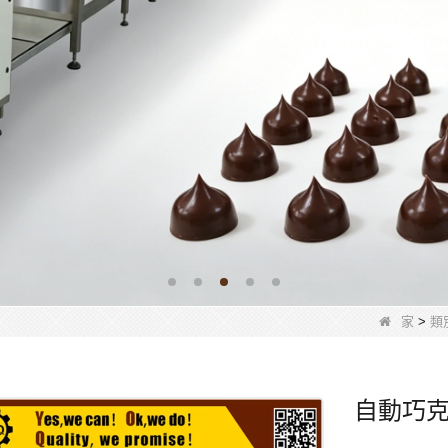
家
>
類
自動巧