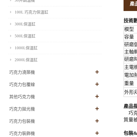
30升調溫機
產
100L 巧克力保溫缸
技術
300L保溫缸
模型
500L保温缸
容量（
研磨
1000L保温缸
主軸轉
研磨
2000L保温缸
主電
巧克力澆築機
電加
重量（
巧克力包覆線
外形
其他巧克力機
產品
巧克力拋光機
巧克
質量
巧克力包裝機
包裝
巧克力裝飾機