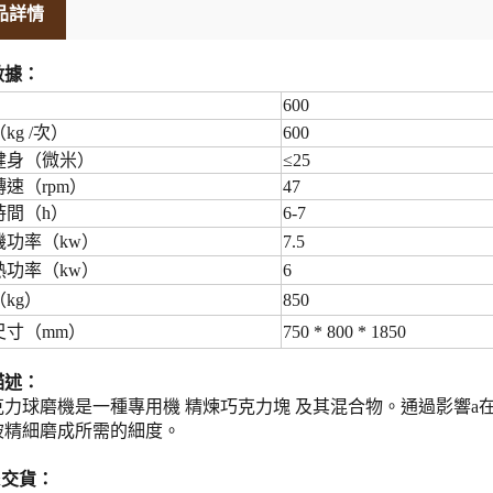
品詳情
數據：
600
kg /次）
600
健身（微米）
≤25
速（rpm）
47
時間（h）
6-7
機功率（kw）
7.5
熱功率（kw）
6
kg）
850
尺寸（mm）
750 * 800 * 1850
描述
：
力球磨機是一種
專用機
精煉巧克力塊
及其混合物。通過影響a
被精細磨成所需的細度。
&交貨：