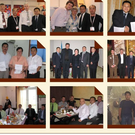
油拋光。
物質從精煉機轉移到儲罐中，以
型和生產。如果是真巧克力，就
節溫度。巧克力漿透過泵浦從儲
機，調溫後的巧克力漿經由壓力
行成型。