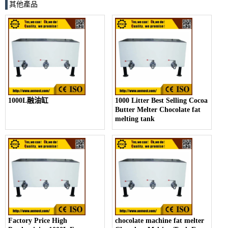
其他產品
1000L融油缸
1000 Litter Best Selling Cocoa
Butter Melter Chocolate fat
melting tank
Factory Price High
chocolate machine fat melter