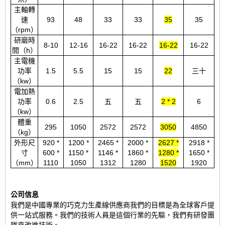
主軸轉
速
93
48
33
33
35
35
（rpm）
研磨時
8-10
12-16
16-22
16-22
16-22
16-22
間（h）
主電機
功率
1.5
5.5
15
15
22
三十
（kw）
電加熱
功率
0.6
2.5
五
五
2 * 2
6
（kw）
體重
295
1050
2572
2572
3050
4850
（kg）
外形尺
920 *
1200 *
2465 *
2000 *
2627 *
2918 *
寸
600 *
1150 *
1146 *
1860 *
1280 *
1650 *
（mm）
1110
1050
1312
1280
1520
1920
公司信息
我們是中國專業的巧克力生產線供應商
我們的目標是為全球客戶提
供一站式服務。我們的技術人員是這個行業的先驅，我們有研發團