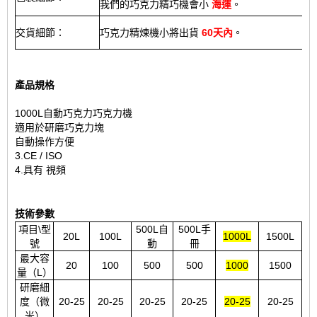
我們的巧克力精巧機會小
海運
。
交貨細節：
巧克力精煉機小將出貨
60天內
。
產品規格
1000L自動巧克力巧克力機
適用於研磨巧克力塊
自動操作方便
3.CE / ISO
4.具有
視頻
技術參數
項目\型
500L自
500L手
20L
100L
1000L
1500L
號
動
冊
最大容
20
100
500
500
1000
1500
量（L）
研磨細
度（微
20-25
20-25
20-25
20-25
20-25
20-25
米）