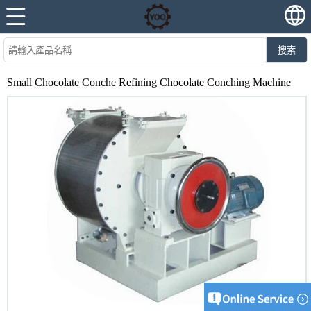
搜索
Small Chocolate Conche Refining Chocolate Conching Machine