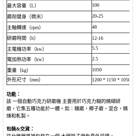
100
最大容量（L）
20-25
磨削健身（微米）
48
主軸轉速（rpm）
研磨時間（h）
12-16
5.5
主電機功率（kw）
2.5
電加熱功率（kw）
1050
重量（kg）
外形尺寸（mm）
1200 * 1150 * 1050
功能：
該
一個
自動巧克力研磨機
主要用於巧克力糊的精細研
磨，它集五種功能於一體。如：糖磨，椰子磨，混合，精
煉和軋製。
包裝&交貨：