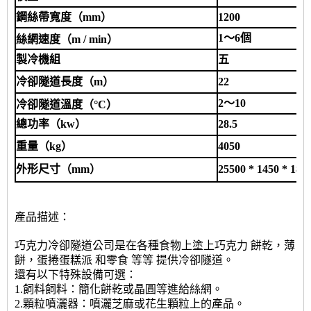
鋼絲帶寬度（mm）
1200
1〜6個
絲網速度（m / min）
製冷機組
五
冷卻隧道長度（m）
22
2〜10
冷卻隧道溫度（°C）
總功率（kw）
28.5
重量（kg）
4050
外形尺寸（mm）
25500 * 1450 * 180
產品描述
：
巧克力冷卻隧道公司是在各種食物上塗上巧克力
餅乾，薄
餅，蛋捲蛋糕派
和零食
等等
提供冷卻隧道。
還有以下特殊設備可選：
1.飼料飼料：簡化餅乾或晶圓等進給絲網。
2.顆粒噴灑器：噴灑芝麻或花生顆粒上的產品。