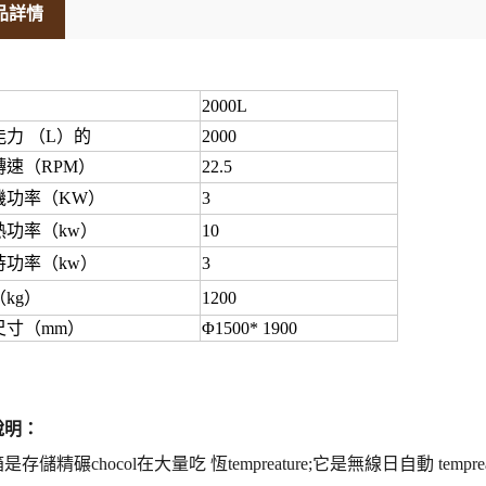
品詳情
：
2000L
能力
（L）的
2000
轉速（RPM）
22.5
機功率（KW）
3
熱功率（kw）
10
持功率（kw）
3
kg）
1200
尺寸（mm）
Φ1500* 1900
說明
：
是存儲精碾chocol
在大量吃
恆tempreature
;它是無線
日自動
temp