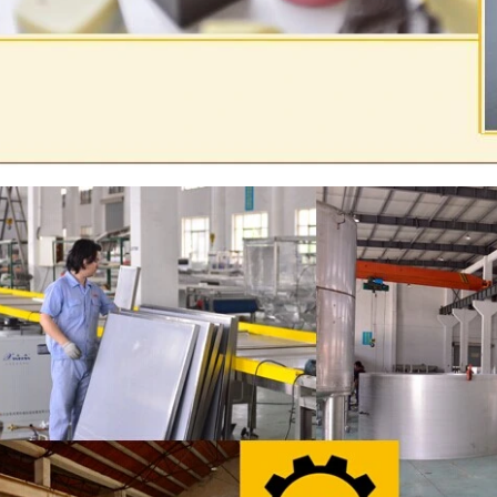
油拋光。
物質從精煉機轉移到儲罐中
型和生產。如果是真巧克力
節溫度。巧克力漿透過泵浦
機，調溫後的巧克力漿經由
行成型。