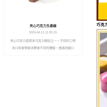
巧克
巧克力塗層生產線
2026-04-13 11:04:27
三明
巧克力塗層生產線是將巧克力塗層在威化餅乾、
巧克力
口
餅乾、煎蛋捲、蛋奶派、膨化食品等表面，以提
用簡單
的固
升產品本身的口感與價值。首先，巧克力漿經過
層、平
。然
精磨機研磨，然後透過幫浦將巧克力漿輸送到儲
巧克力
方，
槽進行保溫。然後透過泵將巧克力物質轉移至塗
客不打
精煉
層機料斗進行儲存。巧克力漿透過塗佈機內部的
克力半
的配
幫浦輸送到塗佈機上部的槽體進行噴塗。
用。將
機
噴灑到
乳
熱風和
研磨
完成後