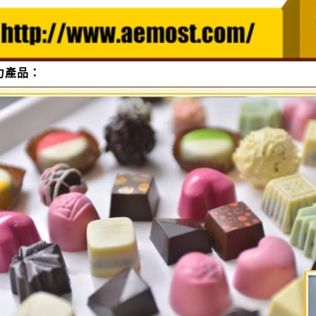
力產品：
巧克力花生生產線
巧克力塊生
2026-04-13 11:00:07
2026-04-13 11:
花生是近年來流行的巧克力產品之一。使
巧克力塊是最簡單、最受歡
的配方和設備。巧克力花生經過巧克力塗
克力塊的生產需要巧克力原
衡、著色和拋光後。首先透過精煉機製作
備。先將融化罐中的固體脂
漿，研磨後轉移到巧克力儲存罐。如果顧
糖磨機中粉碎備用。然後用
算自己製作巧克力漿，也可以選擇購買巧
到攪拌機中，手動將可可粉
成品，將巧克力融化後轉移到保溫罐中使
攪拌機中還需要巧克力的其
花生倒入拋光機中，透過漿料系統倒入或
清粉等。混合後的物料經由
巧克力漿中，在塗覆過程中需要間歇更換
行研磨。在精煉機中，巧克
冷風。將巧克力塊包裹在花生表面。塗裝
拌，達到均質、乳化、脫臭的效果
，需靜置24小時後倒入拋光機上色、亮面
後，巧克力被研磨至 25 微