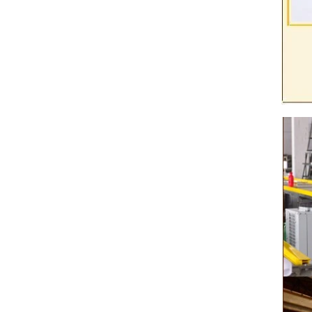
輸送
。如
溫
機，
行成
線生