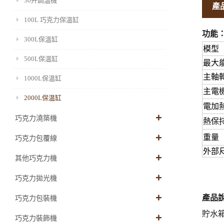
30升調溫機
產
100L 巧克力保溫缸
功能
300L保溫缸
模型
500L保温缸
最大
主軸
1000L保温缸
主電
2000L保温缸
電加
巧克力澆築機
熱保
重量（
巧克力包覆線
外部
其他巧克力機
巧克力拋光機
產品
巧克力包裝機
貯水箱
巧克力裝飾機