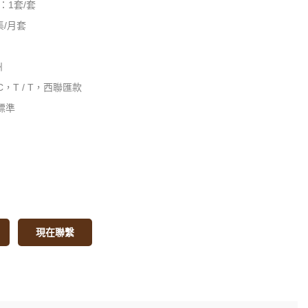
量：1套/套
集/月套
州
C，T / T，西聯匯款
標準
現在聯繫