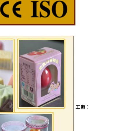
產線
05:52
迎的巧克力之一。巧
料加工設備和成型設
肪融化，將砂糖倒入
幫浦將液體脂肪轉移
移入攪拌機中攪拌。
他成分，如奶粉、乳
幫浦輸送到精磨機進
工廠：
力漿料經過混合攪
。 10-12 小時
米以下。泵將磨碎的