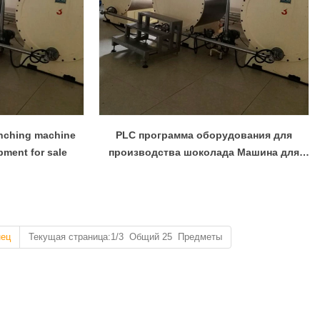
onching machine
PLC программа оборудования для
pment for sale
производства шоколада Машина для
измельчения шоколадной массы
нец
Текущая страница:1/3 Общий 25 Предметы
Линия по производству шоколадных блоков
3 11:05:52
дин из самых простых