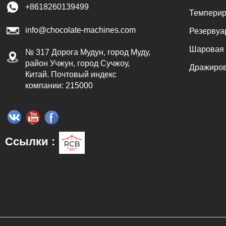
+8618260139499
Темпери
ладная
info@chocolate-machines.com
вания и
Резервуа
ффектов
Шаровая 
№ 317 Дорога Мудун, город Муду,
ия и
п
район Учжун, город Сучжоу,
Дражиров
Китай. Почтовый индекс
шоколад
компании: 215000
 микрон.
лад
с
тся в
з
ранения
Ссылки :
этапу
щий, для
ходима
ая масса
а для