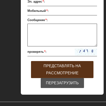
Эл. адрес
*
:
измельчается путем
Мобильный
*
:
еремешивания для
Сообщение
*
:
тов гомогенизации,
одорации. Через 10-12
ельчают до размеров
Насос перекачивает
 из конша в сборный
проверять
*
:
следующего этапа
зводства. Если это
ПРЕДСТАВЛЯТЬ НА
д, для регулировки
РАССМОТРЕНИЕ
уется темперирующая
ПЕРЕЗАГРУЗИТЬ
масса переносится из
ка в темперирующую
а темперированная