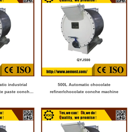
500L Automatic chocolate
ate paste conche
refiner/chocolate conche machine
hine