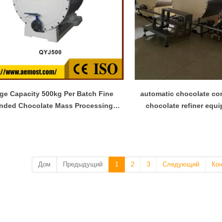
ge Capacity 500kg Per Batch Fine
automatic chocolate c
inded Chocolate Mass Processing
chocolate refiner equi
Equipment For Sale
Дом
Предыдущий
1
2
3
Следующий
Ко
Линия по производству шоколада и арахиса
2026-04-13 11:00:07
2026-04-1
Шоколад-арахис – один из популярных
Шоколадный блок – о