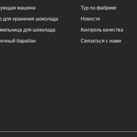
рующая машина
Тур по фабрике
массу через суспензионную систему, что
шоколадная масса 
требует периодической замены горячего и
смешивания и п
р для хранения шоколада
Новости
холодного ветра в процессе нанесения
достижения эффек
мельница для шоколада
Контроль качества
окрытия. Намотайте шоколадную массу на
эмульгирования и дез
очный барабан
Связаться с нами
поверхность арахиса. После завершения
часов шоколад изм
нанесения покрытия необходимо провести
менее 25 микрон. 
татическую обработку в течение 24 часов,
измельченную массу
атем залить его в полировальную машину
резервуар для 
для полировки цветным и осветляющим
формования и прои
маслом.
настоящий шокола
температуры потреб
машина. Шоколадная 
накопительного ба
машину насосом, 