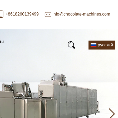
+8618260139499
info@chocolate-machines.com
ты
русский