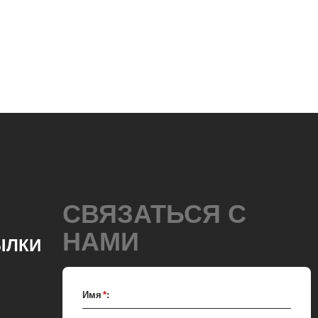
дов шоколада. Для
дных блоков требуется
бработки шоколадного
ное оборудование.
те твердый жир в
ре, засыпьте сахарный
льницу и разбейте его
ия. Затем насосом
 жир в миксер, какао-
СВЯЗАТЬСЯ С
даляют в миксер для
 В миксер также
НАМИ
ЫЛКИ
ингредиенты шоколада,
о, сухая сыворотка и т.
Имя
*
:
са транспортируется в
 измельчения. В конше