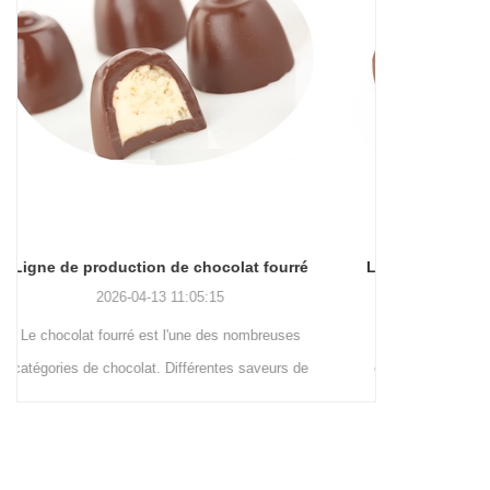
Ligne de production d'enrobage de chocolat
2026-04-13 11:04:27
La ligne de production d'enrobage de chocolat
Le chocol
consiste à enrober de chocolat la surface des
produits cho
gaufrettes, des biscuits, des omelettes, des
dernières ann
tartes à la crème, des aliments soufflés, etc.
équipement s
pour améliorer le goût et la valeur du produit lui-
enrobage de c