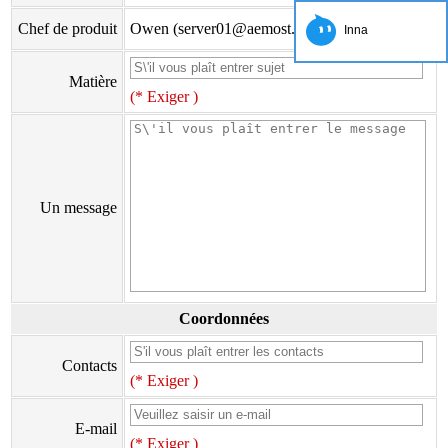
Chef de produit
Owen (server01@aemost.com)
Inna
Matière
(* Exiger )
Un message
Coordonnées
Contacts
(* Exiger )
E-mail
(* Exiger )