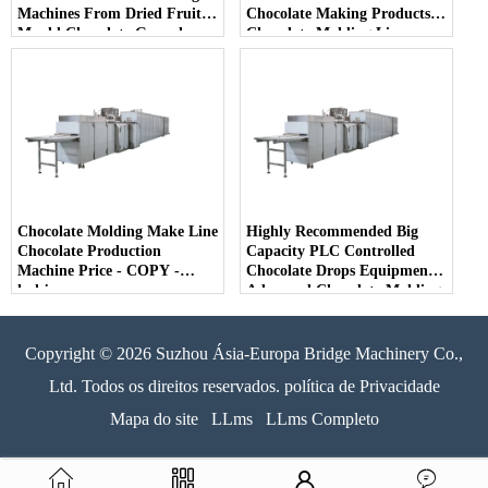
Machines From Dried Fruits
Chocolate Making Products
Mould Chocolate Granules
Chocolate Molding Line -
Making Machine - COPY -
COPY - qd9iwq
gpjbm4
Chocolate Molding Make Line
Highly Recommended Big
Chocolate Production
Capacity PLC Controlled
Machine Price - COPY -
Chocolate Drops Equipment
kukjpa
Advanced Chocolate Molding
Production Line - COPY -
j4uor1
Copyright © 2026 Suzhou Ásia-Europa Bridge Machinery Co.,
Ltd. Todos os direitos reservados. política de Privacidade
Mapa do site
LLms
LLms Completo