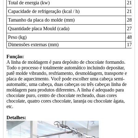
Total de energia (kw)
21
Capacidade de refrigeração (kcal / h)
2180
Tamanho da placa do molde (mm)
280 *
Quantidade placa Mould (cada)
270
Peso (kg)
4800
Dimensões externas (mm)
17010
Função:
A linha de moldagem é para depósito de chocolate formando.
Todo o processo é totalmente automático incluindo depositar,
patê molde vibrando, resfriamento, desmoldagem, transporte e
placa de aquecimento. Você pode escolher uma cabeça semi-
automaitic, uma cabeça, duas cabeças ou três cabeças linha de
moldagem para produtos diferentes. A linha é adequado para
chocolate puro, centro de chocolate recheado, duas cores
chocolate, quatro cores chocolate, laranja ou chocolate ágata,
etc.
Detalhes: