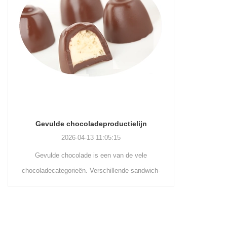
lijn
Productielijn voor het omhullen van chocolade
2026-04-13 11:04:27
vele
Productielijn voor het omhullen van chocolade
sandwich-
is het coaten van chocolade op het oppervlak
ch
andere
van wafels, koekjes, omeletten, custardtaarten,
be
k te
gepoft voedsel, enz. om de smaak en waarde
hocolade
van het product zelf te verbeteren. Eerst wordt