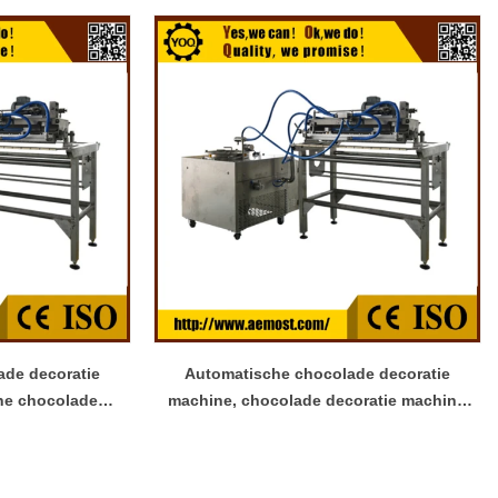
ade decoratie
Automatische chocolade decoratie
he chocolade
machine, chocolade decoratie machine
ur
groothandel