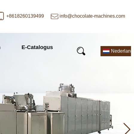
+8618260139499
info@chocolate-machines.com
n
E-Catalogus
Nederland