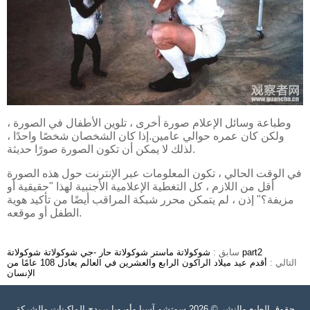
وطباعة وسائل الإعلام صورة أخرى ، تلوين الأطفال في الصورة ،
ولكن كان عمره حوالي عامين.إذا كان الشخصان شخصًا واحدًا ،
لذلك لا يمكن أن تكون الصورة صورًا حديثة.
في الوقت الحالي ، تكون المعلومات عبر الإنترنت حول هذه الصورة
أقل من اللازم ، كل التغطية الإعلامية الأجنبية لهذا "حقيقية أو
مزيفة؟" إذن ، لم يتمكن محرر شبكة المراقب أيضًا من تأكيد هوية
الطفل أو موقعه.
شوكولاتة ماستر شوكولاتة حار -جي شوكولاتة شوكولاتة part2
سابق :
التالي :
أقدم عيد ميلاد الراكون الرابع والعشرين في العالم يعادل 108 عامًا من
الإنسان
حقوق الطبع والنشر © 2026 سوتشو آسيا وأوروبا بريدج الماكينات والشركة